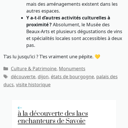
mais des aménagements existent dans les
autres espaces.
Y a-t-il d’autres activités culturelles à
proximité ?
Absolument, le Musée des
Beaux-Arts et plusieurs dégustations de vins
et spécialités locales sont accessibles à deux
pas.
T’as lu jusqu’ici ? T’es vraiment une pépite. 💛
Catégories
Culture & Patrimoine
,
Monuments
Étiquettes
découverte
,
dijon
,
états de bourgogne
,
palais des
ducs
,
visite historique
à la découverte des lacs
enchanteurs de Savoie