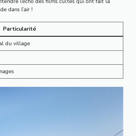
endre l’écho des films cultes qui ont fait la
 dans l’air !
Particularité
al du village
rnages