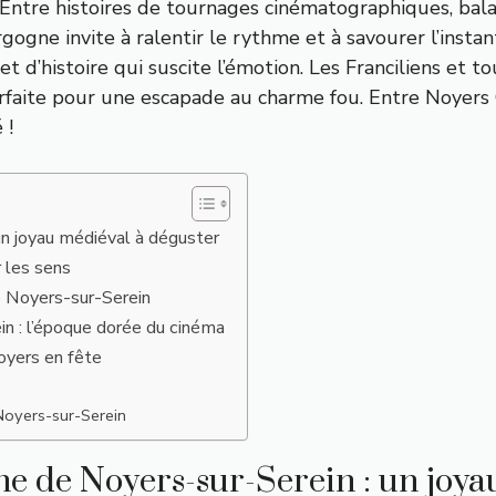
 Entre histoires de tournages cinématographiques, bal
gogne invite à ralentir le rythme et à savourer l’insta
 d’histoire qui suscite l’émotion. Les Franciliens et tou
arfaite pour une escapade au charme fou. Entre Noye
 !
un joyau médiéval à déguster
r les sens
e Noyers-sur-Serein
n : l’époque dorée du cinéma
oyers en fête
Noyers-sur-Serein
e de Noyers-sur-Serein : un joya