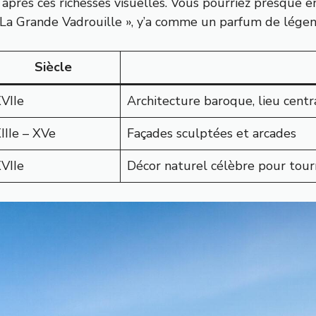
près ces richesses visuelles. Vous pourriez presque ent
a Grande Vadrouille », y’a comme un parfum de légende
Siècle
VIIe
Architecture baroque, lieu centr
IIIe – XVe
Façades sculptées et arcades
VIIe
Décor naturel célèbre pour tou