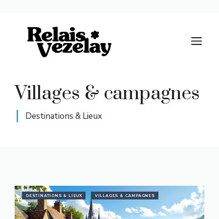
Aller
au
M
contenu
Villages & campagnes
Destinations & Lieux
DESTINATIONS & LIEUX
VILLAGES & CAMPAGNES