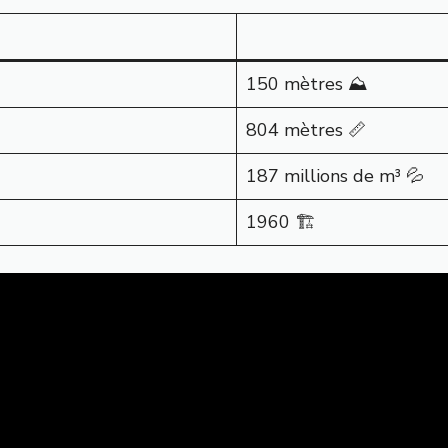
150 mètres ⛰️
804 mètres 📏
187 millions de m³ 💦
1960 🏗️