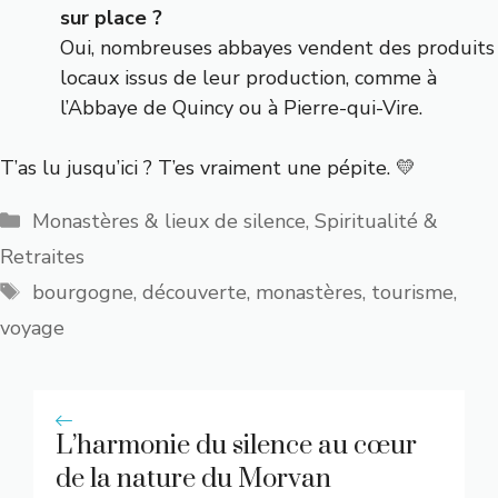
sur place ?
Oui, nombreuses abbayes vendent des produits
locaux issus de leur production, comme à
l’Abbaye de Quincy ou à Pierre-qui-Vire.
T’as lu jusqu’ici ? T’es vraiment une pépite. 💛
Catégories
Monastères & lieux de silence
,
Spiritualité &
Retraites
Étiquettes
bourgogne
,
découverte
,
monastères
,
tourisme
,
voyage
L’harmonie du silence au cœur
de la nature du Morvan