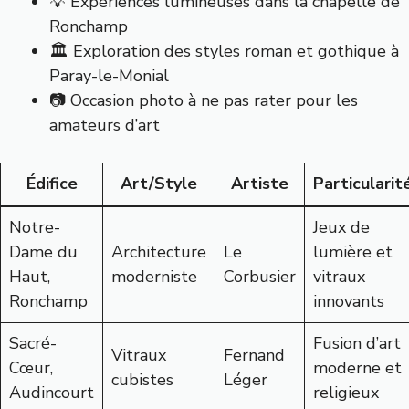
💡 Expériences lumineuses dans la chapelle de
Ronchamp
🏛️ Exploration des styles roman et gothique à
Paray-le-Monial
📷 Occasion photo à ne pas rater pour les
amateurs d’art
Édifice
Art/Style
Artiste
Particularit
Notre-
Jeux de
Dame du
Architecture
Le
lumière et
Haut,
moderniste
Corbusier
vitraux
Ronchamp
innovants
Sacré-
Fusion d’art
Vitraux
Fernand
Cœur,
moderne et
cubistes
Léger
Audincourt
religieux