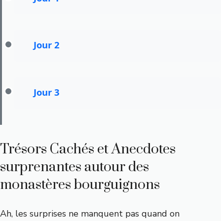
Visite de Fontenay : découverte de
l’architecture, des jardins et introduction à
l’histoire cistercienne.
Jour 2
Escapade à Pontigny et Grange de Crécy avec
visites guidées et ateliers.
Jour 3
Flânerie à Reigny et fin à l’abbaye de Baume-les-
Messieurs, immersion nature et spiritualité.
Trésors Cachés et Anecdotes
surprenantes autour des
monastères bourguignons
Ah, les surprises ne manquent pas quand on