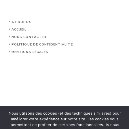
A PROPOS
ACCUEIL
NOUS CONTACTER
POLITIQUE DE CONFIDENTIALITÉ
MENTIONS LÉGALES
© 2026 Relais Vezelay.
Nous utilisons des cookies (et des techniques similaires) pour
améliorer votre expérience sur notre site. Les cookies vous
permettent de profiter de certaines fonctionnalités. Ils nous