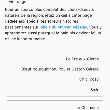
vin rouge
Pour un aperçu plus complet des chefs-d’œuvre
naturels de la région, jetez un œil à cette page
dédiée aux spécialités et leurs histoires
passionnantes sur
Rélais du Morvan Vézélay
. Vous y
apprendrez aussi pourquoi le pain bis devient ici un
délice incontournable.
Restaurant
Spécialités
Ambiance
Prix
🍽️
🍷
🎶
💶
Le Pré aux Clercs
Bœuf bourguignon, Poulet Gaston Gérard
Chic, cosy
€€€
Le Chanoine