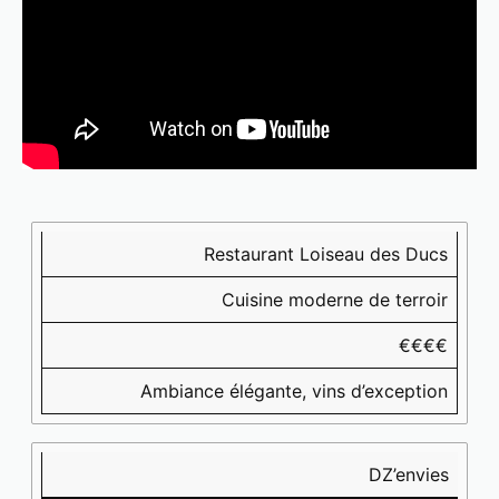
Restaurant
Style
Prix
Points
🌟
culinaire
moyen
forts
Restaurant Loiseau des Ducs
🍴
💰
⭐
Cuisine moderne de terroir
€€€€
Ambiance élégante, vins d’exception
DZ’envies