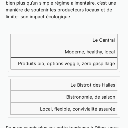
bien plus qu’un simple régime alimentaire, c’est une
manière de soutenir les producteurs locaux et de
limiter son impact écologique.
Restaurant
Type
Atouts
🌿
de
🍃
Le Central
cuisine
Moderne, healthy, local
🥗
Produits bio, options veggie, zéro gaspillage
Le Bistrot des Halles
Bistronomie, de saison
Local, flexible, convivialité assurée
Pour en savoir plus sur cette tendance à Dijon, vous