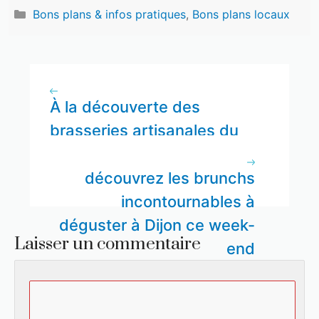
Catégories
Bons plans & infos pratiques
,
Bons plans locaux
À la découverte des
brasseries artisanales du
Morvan : un voyage au
cœur des bières locales
découvrez les brunchs
incontournables à
déguster à Dijon ce week-
Laisser un commentaire
end
Commentaire