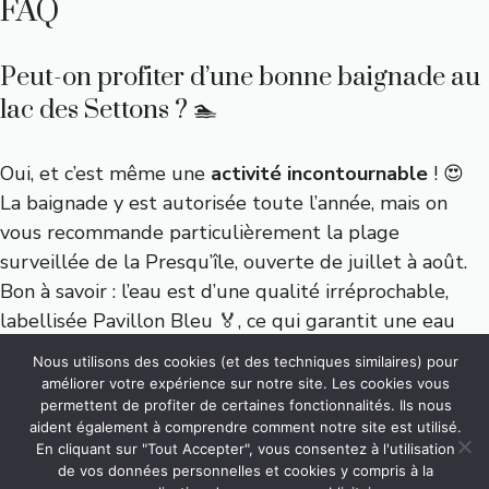
FAQ
Peut-on profiter d’une bonne baignade au
lac des Settons ? 🏊
Oui, et c’est même une
activité incontournable
! 😍
La baignade y est autorisée toute l’année, mais on
vous recommande particulièrement la plage
surveillée de la Presqu’île, ouverte de juillet à août.
Bon à savoir : l’eau est d’une qualité irréprochable,
labellisée Pavillon Bleu 🏅, ce qui garantit une eau
ultra-propre. Envie de piquer une tête en toute
Nous utilisons des cookies (et des techniques similaires) pour
sérénité ? C’est ici qu’il faut être !
améliorer votre expérience sur notre site. Les cookies vous
permettent de profiter de certaines fonctionnalités. Ils nous
aident également à comprendre comment notre site est utilisé.
En cliquant sur "Tout Accepter", vous consentez à l'utilisation
« La baignade au lac des Settons, c’est
de vos données personnelles et cookies y compris à la