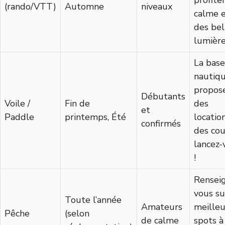
(rando/VTT)
Automne
niveaux
calme 
des bel
lumière
La base
nautiq
propos
Débutants
Voile /
Fin de
des
et
Paddle
printemps, Été
locatio
confirmés
des cou
lancez-
!
Rensei
vous su
Toute l’année
Amateurs
meilleu
Pêche
(selon
de calme
spots à