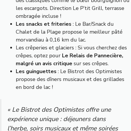
des classiques comme le bœuf bourguignon ou
les escargots. Direction
Le P’tit Grill
, terrasse
ombragée incluse !
Les snacks et friteries
: Le
Bar/Snack du
Chalet de la Plage
propose le meilleur pâté
morvandiau à 0,16 km du lac.
Les crêperies et glaciers : Si vous cherchez des
crêpes, optez pour
Le Relais de Pannecière
,
malgré un avis critique
sur ses crêpes.
Les guinguettes
: Le
Bistrot des Optimistes
propose des dîners musicaux et des grillades
en bord de lac !
« Le Bistrot des Optimistes offre une
expérience unique : déjeuners dans
l’herbe, soirs musicaux et même soirées