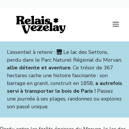
Aller
au
M
contenu
L’essentiel à retenir : 🌉 Le lac des Settons,
perdu dans le Parc Naturel Régional du Morvan,
allie détente et aventure
. Ce trésor de 367
hectares cache une histoire fascinante : son
barrage en granit, construit en 1858,
a autrefois
servi à transporter le bois de Paris !
Passez
une journée à ses plages, randonnez ou explorez
son passé unique.
Perdu entre les forêts épaisses du Morvan, le lac des