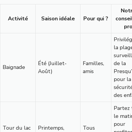
Not
Activité
Saison idéale
Pour qui ?
consei
pr
Privilég
la plag
surveil
Été (Juillet-
Familles,
de la
Baignade
Août)
amis
Presqu’
pour la
sécurit
des enf
Partez 
le mati
pour
Tour du lac
Printemps,
Tous
profite