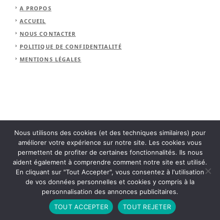
A PROPOS
ACCUEIL
NOUS CONTACTER
POLITIQUE DE CONFIDENTIALITÉ
MENTIONS LÉGALES
Nous utilisons des cookies (et des techniques similaires) pour
améliorer votre expérience sur notre site. Les cookies vous
permettent de profiter de certaines fonctionnalités. Ils nous
© 2026 Relais Vezelay.
aident également à comprendre comment notre site est utilisé.
En cliquant sur "Tout Accepter", vous consentez à l'utilisation
de vos données personnelles et cookies y compris à la
personnalisation des annonces publicitaires.
TOUT ACCEPTER
TOUT REJETER