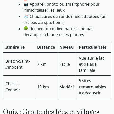
📷 Appareil photo ou smartphone pour
immortaliser les lieux
🧦 Chaussures de randonnée adaptées (on
est pas au spa, hein !)
🌳 Respect du milieu naturel, ne pas
déranger la faune ni les plantes
Itinéraire
Distance
Niveau
Particularités
Vue sur le lac
Brison-Saint-
7 km
Facile
et balade
Innocent
familiale
5 sites
Châtel-
10 km
Modéré
remarquables
Censoir
à découvrir
Quiz : Grotte des fées et villages