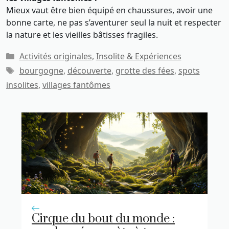
Mieux vaut être bien équipé en chaussures, avoir une
bonne carte, ne pas s’aventurer seul la nuit et respecter
la nature et les vieilles bâtisses fragiles.
Catégories
Activités originales
,
Insolite & Expériences
Étiquettes
bourgogne
,
découverte
,
grotte des fées
,
spots
insolites
,
villages fantômes
Cirque du bout du monde :