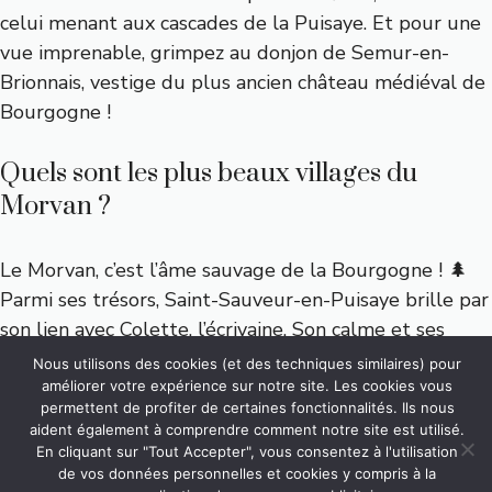
celui menant aux cascades de la Puisaye. Et pour une
vue imprenable, grimpez au donjon de Semur-en-
Brionnais, vestige du plus ancien château médiéval de
Bourgogne !
Quels sont les plus beaux villages du
Morvan ?
Le Morvan, c’est l’âme sauvage de la Bourgogne ! 🌲
Parmi ses trésors, Saint-Sauveur-en-Puisaye brille par
son lien avec Colette, l’écrivaine. Son calme et ses
paysages de campagne en font une évasion idéale. Si
Nous utilisons des cookies (et des techniques similaires) pour
vous préférez les balades au bord de l’eau, Cussy-le-
améliorer votre expérience sur notre site. Les cookies vous
permettent de profiter de certaines fonctionnalités. Ils nous
Châtel et ses maisons en pierre vous accueillent dans
aident également à comprendre comment notre site est utilisé.
un décor de carte postale. Et pour une touche
En cliquant sur "Tout Accepter", vous consentez à l'utilisation
mystérieuse, explorez les grottes de Bèze, un lieu
de vos données personnelles et cookies y compris à la