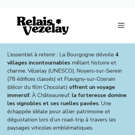
Aller
au
M
contenu
L’essentiel à retenir : La Bourgogne dévoile
4
villages incontournables
mêlant histoire et
charme. Vézelay (UNESCO), Noyers-sur-Serein
(78 édifices classés) et Flavigny-sur-Ozerain
(décor du film Chocolat)
offrent un voyage
immersif
. À Châteauneuf,
la forteresse domine
les vignobles et ses ruelles pavées
. Une
échappée idéale pour allier patrimoine et
dégustation lors d’un road-trip à travers les
paysages viticoles emblématiques.