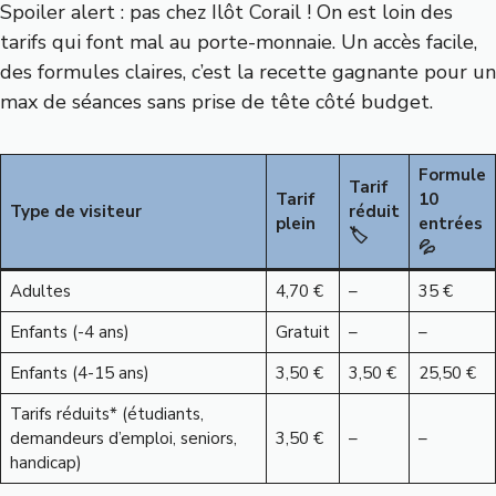
Spoiler alert : pas chez Ilôt Corail ! On est loin des
tarifs qui font mal au porte-monnaie. Un accès facile,
des formules claires, c’est la recette gagnante pour un
max de séances sans prise de tête côté budget.
Formule
Tarif
Tarif
10
Type de visiteur
réduit
plein
entrées
🏷
💦
Adultes
4,70 €
–
35 €
Enfants (-4 ans)
Gratuit
–
–
Enfants (4-15 ans)
3,50 €
3,50 €
25,50 €
Tarifs réduits* (étudiants,
demandeurs d’emploi, seniors,
3,50 €
–
–
handicap)