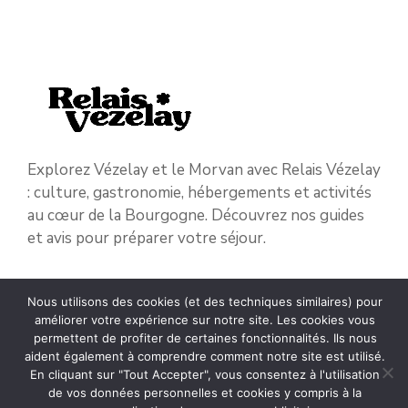
Explorez Vézelay et le Morvan avec Relais Vézelay
: culture, gastronomie, hébergements et activités
au cœur de la Bourgogne. Découvrez nos guides
et avis pour préparer votre séjour.
Nous utilisons des cookies (et des techniques similaires) pour
GUIDE PRATIQUE
améliorer votre expérience sur notre site. Les cookies vous
TOURISME
permettent de profiter de certaines fonctionnalités. Ils nous
aident également à comprendre comment notre site est utilisé.
CULTURE
En cliquant sur "Tout Accepter", vous consentez à l'utilisation
GASTRONOMIE
de vos données personnelles et cookies y compris à la
HÉBERGEMENTS