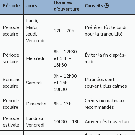
Horaires
Période
Jours
Conseils 🕒
d’ouverture
Lundi,
Période
Mardi,
Préférer tôt le lundi
12h – 20h
scolaire
Jeudi,
pour la tranquillité
Vendredi
8h – 12h30
Période
Éviter la fin d’après-
Mercredi
et 14h –
scolaire
midi
18h30
9h – 12h30
Semaine
Matinées sont
Samedi
et 15h –
scolaire
souvent plus calmes
18h30
Période
Créneaux matinaux
Dimanche
9h – 13h
scolaire
recommandés
Période
Lundi au
10h30 – 19h
Arriver dès l’ouverture
estivale
Vendredi