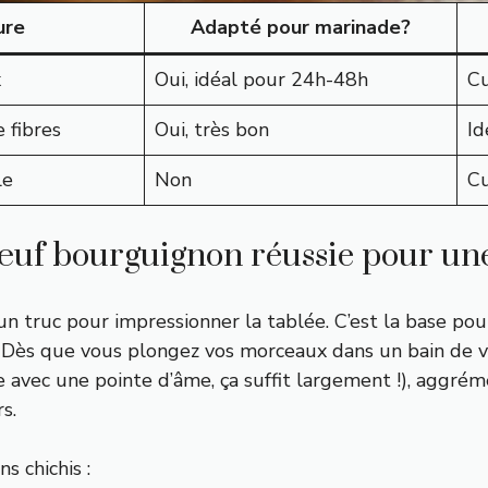
ure
Adapté pour marinade?
x
Oui, idéal pour 24h-48h
Cu
 fibres
Oui, très bon
Id
le
Non
Cu
œuf bourguignon réussie pour un
e un truc pour impressionner la tablée. C’est la base po
Dès que vous plongez vos morceaux dans un bain de vin
e avec une pointe d’âme, ça suffit largement !), aggréme
s.
s chichis :