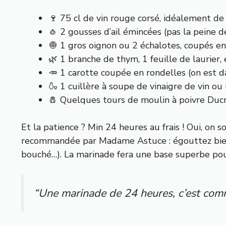
🍷 75 cl de vin rouge corsé, idéalement de
🧄 2 gousses d’ail émincées (pas la peine de
🧅 1 gros oignon ou 2 échalotes, coupés en
🌿 1 branche de thym, 1 feuille de laurier
🥕 1 carotte coupée en rondelles (on est d
🍶 1 cuillère à soupe de vinaigre de vin ou
🧂 Quelques tours de moulin à poivre Ducro
Et la patience ? Min 24 heures au frais ! Oui, on
recommandée par Madame Astuce : égouttez bien l
bouché…). La marinade fera une base superbe pou
“Une marinade de 24 heures, c’est comme