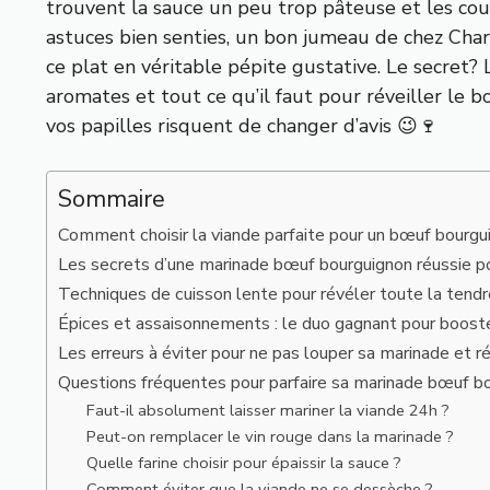
trouvent la sauce un peu trop pâteuse et les cou
astuces bien senties, un bon jumeau de chez Cha
ce plat en véritable pépite gustative. Le secret? La
aromates et tout ce qu’il faut pour réveiller le b
vos papilles risquent de changer d’avis 😉🍷
Sommaire
Comment choisir la viande parfaite pour un bœuf bourgu
Les secrets d’une marinade bœuf bourguignon réussie 
Techniques de cuisson lente pour révéler toute la tend
Épices et assaisonnements : le duo gagnant pour boost
Les erreurs à éviter pour ne pas louper sa marinade et 
Questions fréquentes pour parfaire sa marinade bœuf b
Faut-il absolument laisser mariner la viande 24h ?
Peut-on remplacer le vin rouge dans la marinade ?
Quelle farine choisir pour épaissir la sauce ?
Comment éviter que la viande ne se dessèche ?