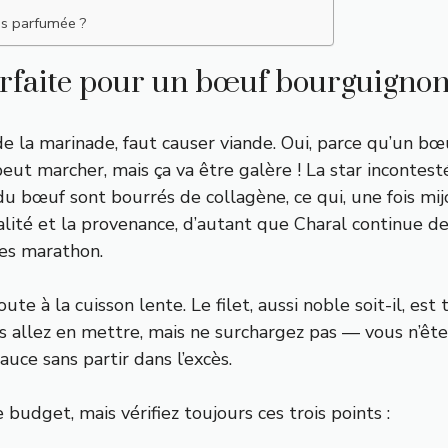
us parfumée ?
rfaite pour un bœuf bourguignon
 la marinade, faut causer viande. Oui, parce qu’un bœ
t marcher, mais ça va être galère ! La star incontest
du bœuf sont bourrés de collagène, ce qui, une fois m
alité et la provenance, d’autant que Charal continue d
tes marathon.
oute à la cuisson lente. Le filet, aussi noble soit-il, est
us allez en mettre, mais ne surchargez pas — vous n’ête
auce sans partir dans l’excès.
budget, mais vérifiez toujours ces trois points :