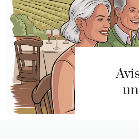
Avis
un