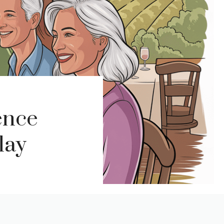
ience
lay