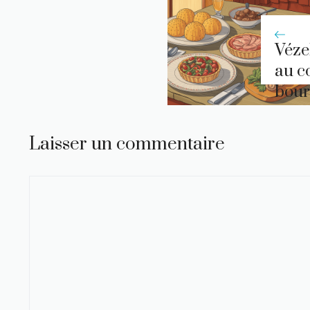
Véze
au c
bour
Laisser un commentaire
Commentaire