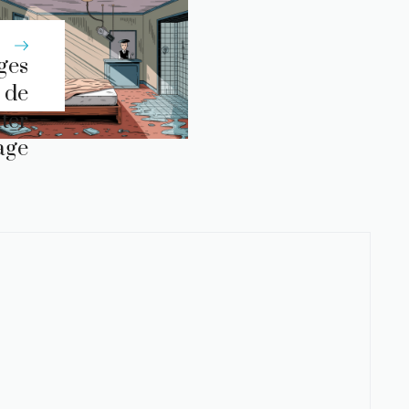
ges
 de
iter
lage