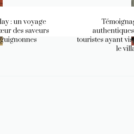
lay : un voyage
Témoigna
œur des saveurs
authentiques
guignonnes
touristes ayant vis
le vil