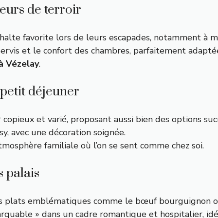
urs de terroir
 halte favorite lors de leurs escapades, notamment à m
servis et le confort des chambres, parfaitement adapté
 à Vézelay
.
petit déjeuner
 copieux et varié, proposant aussi bien des options suc
sy, avec une décoration soignée.
tmosphère familiale où l’on se sent comme chez soi.
 palais
es plats emblématiques comme le bœuf bourguignon ou l
quable » dans un cadre romantique et hospitalier, idé