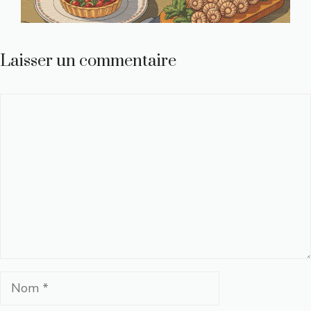
Laisser un commentaire
Commentaire
Nom