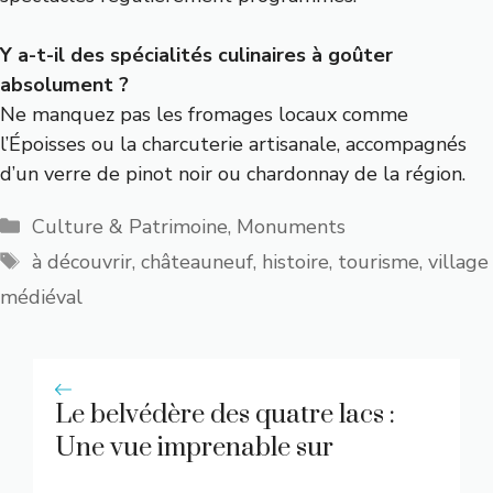
Y a-t-il des spécialités culinaires à goûter
absolument ?
Ne manquez pas les fromages locaux comme
l’Époisses ou la charcuterie artisanale, accompagnés
d’un verre de pinot noir ou chardonnay de la région.
Catégories
Culture & Patrimoine
,
Monuments
Étiquettes
à découvrir
,
châteauneuf
,
histoire
,
tourisme
,
village
médiéval
Le belvédère des quatre lacs :
Une vue imprenable sur
quatre joyaux aquatiques