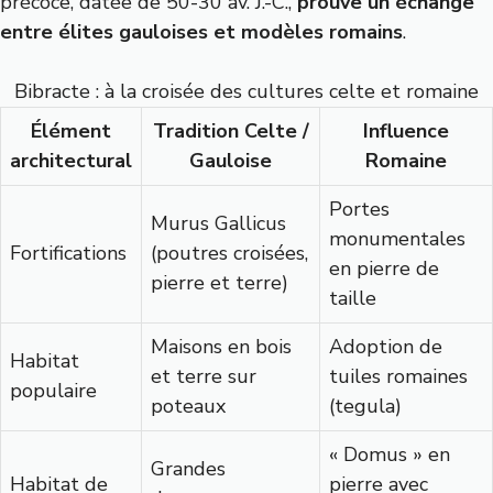
précoce, datée de 50-30 av. J.-C.,
prouve un échange
entre élites gauloises et modèles romains
.
Bibracte : à la croisée des cultures celte et romaine
Élément
Tradition Celte /
Influence
architectural
Gauloise
Romaine
Portes
Murus Gallicus
monumentales
Fortifications
(poutres croisées,
en pierre de
pierre et terre)
taille
Maisons en bois
Adoption de
Habitat
et terre sur
tuiles romaines
populaire
poteaux
(tegula)
« Domus » en
Grandes
Habitat de
pierre avec