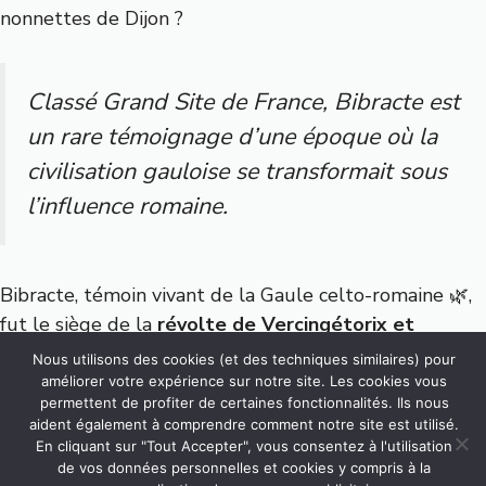
nonnettes de Dijon ?
Classé Grand Site de France, Bibracte est
un rare témoignage d’une époque où la
civilisation gauloise se transformait sous
l’influence romaine.
Bibracte, témoin vivant de la Gaule celto-romaine 🌿,
fut le siège de la
révolte de Vercingétorix et
accueillit César
. Aujourd’hui, le Mont Beuvray dévoile
Nous utilisons des cookies (et des techniques similaires) pour
ses vestiges, ses queules et un musée captivant
.
améliorer votre expérience sur notre site. Les cookies vous
permettent de profiter de certaines fonctionnalités. Ils nous
aident également à comprendre comment notre site est utilisé.
En cliquant sur "Tout Accepter", vous consentez à l'utilisation
« Bibracte a dormi sous la forêt,
de vos données personnelles et cookies y compris à la