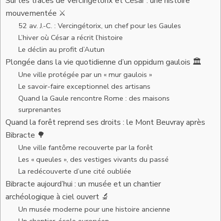
Sur les traces de Vercingétorix et César : une histoire
mouvementée ⚔️
52 av. J.-C. : Vercingétorix, un chef pour les Gaules
L’hiver où César a récrit l’histoire
Le déclin au profit d’Autun
Plongée dans la vie quotidienne d’un oppidum gaulois 🏛️
Une ville protégée par un « mur gaulois »
Le savoir-faire exceptionnel des artisans
Quand la Gaule rencontre Rome : des maisons
surprenantes
Quand la forêt reprend ses droits : le Mont Beuvray après
Bibracte 🌳
Une ville fantôme recouverte par la forêt
Les « queules », des vestiges vivants du passé
La redécouverte d’une cité oubliée
Bibracte aujourd’hui : un musée et un chantier
archéologique à ciel ouvert 🔬
Un musée moderne pour une histoire ancienne
Un chantier-école européen