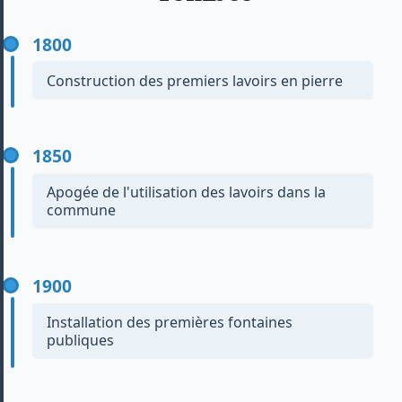
1800
Construction des premiers lavoirs en pierre
Ces lavoirs, principalement en pierre locale, servaient
au lavage du linge en collectivité selon les méthodes
1850
ancestrales.
Apogée de l'utilisation des lavoirs dans la
commune
Période où le nombre de lavoirs atteint son pic,
intégrant souvent un toit et des bassins multiples.
1900
Installation des premières fontaines
publiques
Les fontaines permettent d’améliorer l’accès à l’eau
potable directement dans le village.