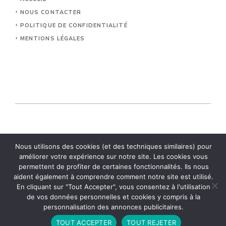
NOUS CONTACTER
POLITIQUE DE CONFIDENTIALITÉ
MENTIONS LÉGALES
© 2026 Relais Vezelay.
Nous utilisons des cookies (et des techniques similaires) pour
améliorer votre expérience sur notre site. Les cookies vous
permettent de profiter de certaines fonctionnalités. Ils nous
aident également à comprendre comment notre site est utilisé.
En cliquant sur "Tout Accepter", vous consentez à l'utilisation
de vos données personnelles et cookies y compris à la
personnalisation des annonces publicitaires.
TOUT ACCEPTER
TOUT REJETER