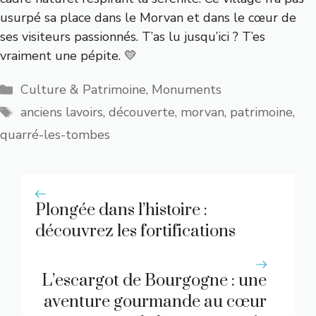
usurpé sa place dans le Morvan et dans le cœur de
ses visiteurs passionnés. T’as lu jusqu’ici ? T’es
vraiment une pépite. 💛
Catégories
Culture & Patrimoine
,
Monuments
Étiquettes
anciens lavoirs
,
découverte
,
morvan
,
patrimoine
,
quarré-les-tombes
Plongée dans l’histoire :
découvrez les fortifications
d’Avallon
L’escargot de Bourgogne : une
aventure gourmande au cœur