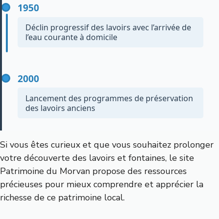
1950
Déclin progressif des lavoirs avec l’arrivée de
l’eau courante à domicile
L’usage quotidien des lavoirs décline avec la
modernisation des habitations équipées d’eau
2000
courante.
Lancement des programmes de préservation
des lavoirs anciens
Les associations locales s'engagent à restaurer et
valoriser ces témoins du patrimoine rural.
Si vous êtes curieux et que vous souhaitez prolonger
votre découverte des lavoirs et fontaines, le site
Patrimoine du Morvan
propose des ressources
précieuses pour mieux comprendre et apprécier la
richesse de ce patrimoine local.