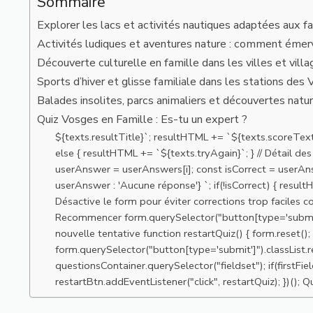
Sommaire
Explorer les lacs et activités nautiques adaptées aux f
Activités ludiques et aventures nature : comment émerve
Découverte culturelle en famille dans les villes et vil
Sports d’hiver et glisse familiale dans les stations des
Balades insolites, parcs animaliers et découvertes natu
Quiz Vosges en Famille : Es-tu un expert ?
${texts.resultTitle}`; resultHTML += `${texts.scoreText
else { resultHTML += `${texts.tryAgain}`; } // Détail de
userAnswer = userAnswers[i]; const isCorrect = userA
userAnswer : 'Aucune réponse'} `; if(!isCorrect) { resu
Désactive le form pour éviter corrections trop faciles co
Recommencer form.querySelector("button[type='submit']")
nouvelle tentative function restartQuiz() { form.reset()
form.querySelector("button[type='submit']").classList.r
questionsContainer.querySelector("fieldset"); if(firstFie
restartBtn.addEventListener("click", restartQuiz); })(); 