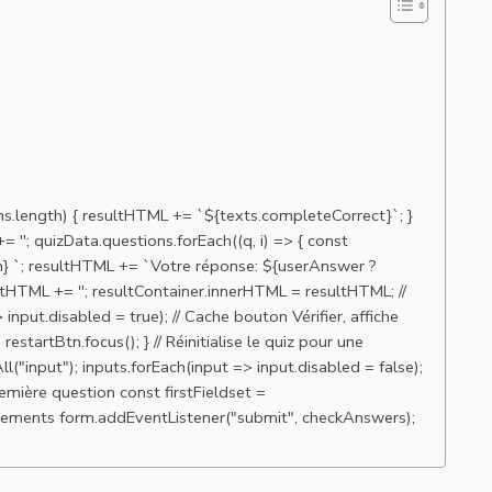
ons.length) { resultHTML += `${texts.completeCorrect}`; }
 ''; quizData.questions.forEach((q, i) => { const
n} `; resultHTML += `Votre réponse: ${userAnswer ?
ltHTML += ''; resultContainer.innerHTML = resultHTML; //
input.disabled = true); // Cache bouton Vérifier, affiche
tartBtn.focus(); } // Réinitialise le quiz pour une
l("input"); inputs.forEach(input => input.disabled = false);
emière question const firstFieldset =
/ Évènements form.addEventListener("submit", checkAnswers);