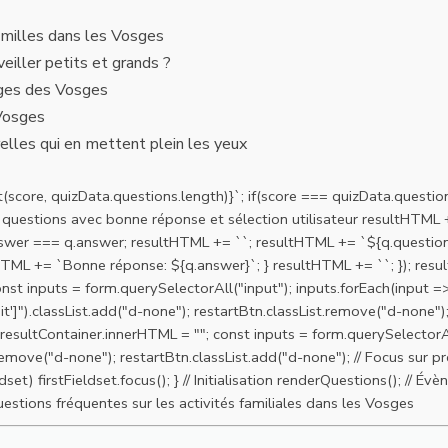
amilles dans les Vosges
iller petits et grands ?
lages des Vosges
 Vosges
relles qui en mettent plein les yeux
(score, quizData.questions.length)}`; if(score === quizData.questi
s questions avec bonne réponse et sélection utilisateur resultHTML +=
nswer === q.answer; resultHTML += ``; resultHTML += `${q.questio
ltHTML += `Bonne réponse: ${q.answer}`; } resultHTML += ``; }); resu
nst inputs = form.querySelectorAll("input"); inputs.forEach(input => 
.classList.add("d-none"); restartBtn.classList.remove("d-none"); res
; resultContainer.innerHTML = ""; const inputs = form.querySelectorAl
emove("d-none"); restartBtn.classList.add("d-none"); // Focus sur pr
ldset) firstFieldset.focus(); } // Initialisation renderQuestions(); /
Questions fréquentes sur les activités familiales dans les Vosges